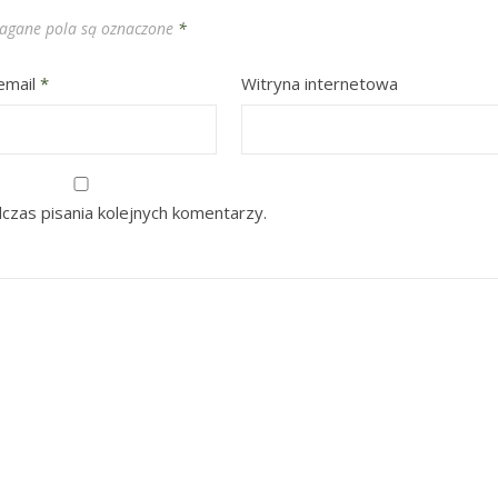
gane pola są oznaczone
*
email
*
Witryna internetowa
czas pisania kolejnych komentarzy.