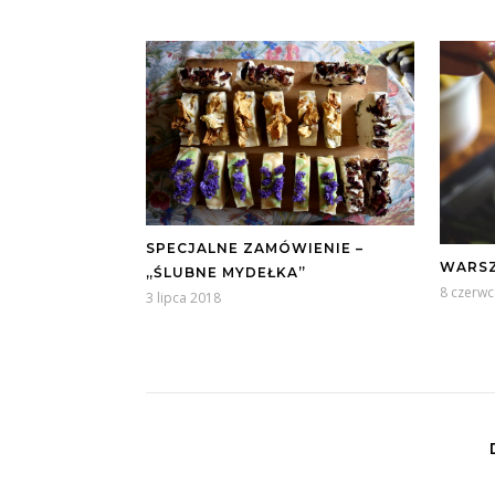
SPECJALNE ZAMÓWIENIE –
WARS
„ŚLUBNE MYDEŁKA”
8 czerwc
3 lipca 2018