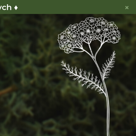
ych ♦