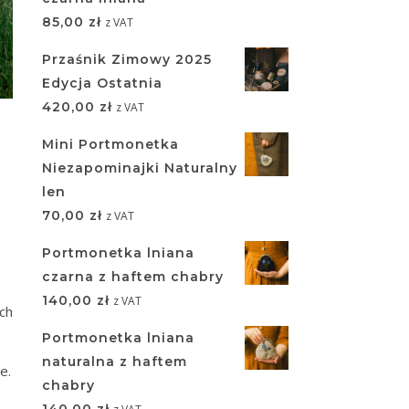
85,00
zł
z VAT
Przaśnik Zimowy 2025
Edycja Ostatnia
420,00
zł
z VAT
Mini Portmonetka
Niezapominajki Naturalny
len
70,00
zł
z VAT
Portmonetka lniana
czarna z haftem chabry
140,00
zł
z VAT
ch
Portmonetka lniana
naturalna z haftem
e.
chabry