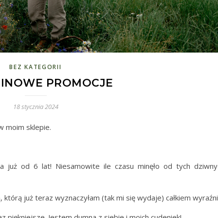
BEZ KATEGORII
INOWE PROMOCJE
18 stycznia 2024
w moim sklepie.
ła już od 6 lat! Niesamowite ile czasu minęło od tych dziwny
, którą już teraz wyznaczyłam (tak mi się wydaje) całkiem wyraźni
 piękniejsze. Jestem dumna z siebie i moich cudeniek!