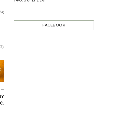
140,00
zł
z VAT
kę
FACEBOOK
zy
E
NY
Ć.