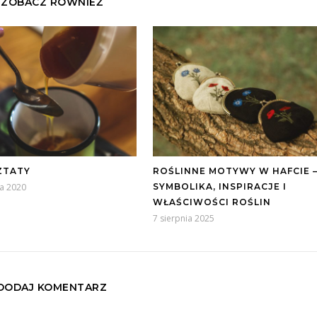
ZOBACZ RÓWNIEŻ
ZTATY
ROŚLINNE MOTYWY W HAFCIE 
a 2020
SYMBOLIKA, INSPIRACJE I
WŁAŚCIWOŚCI ROŚLIN
7 sierpnia 2025
DODAJ KOMENTARZ