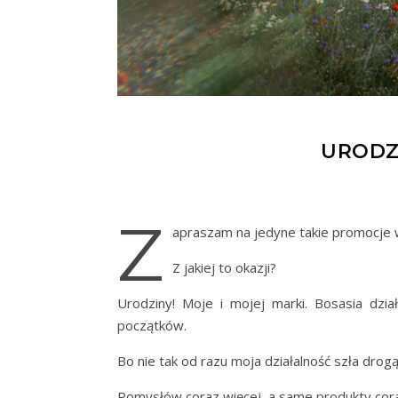
URODZ
Z
apraszam na jedyne takie promocje 
Z jakiej to okazji?
Urodziny! Moje i mojej marki. Bosasia dzia
początków.
Bo nie tak od razu moja działalność szła drogą
Pomysłów coraz więcej, a same produkty coraz