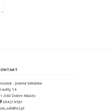
KONTAKT
osasia - Joanna Sekulska
raslity 14
1-040 Dobre Miasto
694219581
sia_sek@o2.pl