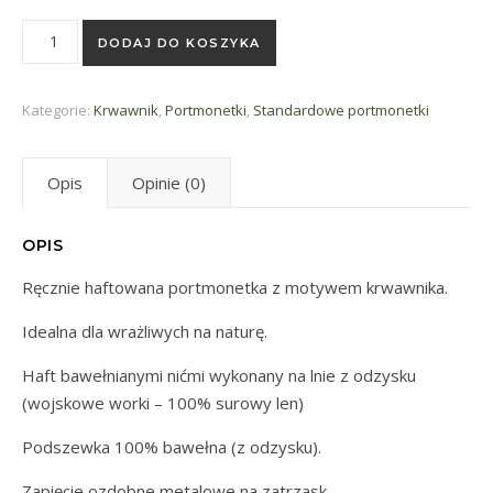
ilość Portmonetka Krwawnik
DODAJ DO KOSZYKA
Kategorie:
Krwawnik
,
Portmonetki
,
Standardowe portmonetki
Opis
Opinie (0)
OPIS
Ręcznie haftowana portmonetka z motywem krwawnika.
Idealna dla wrażliwych na naturę.
Haft bawełnianymi nićmi wykonany na lnie z odzysku
(wojskowe worki – 100% surowy len)
Podszewka 100% bawełna (z odzysku).
Zapięcie ozdobne metalowe na zatrzask.